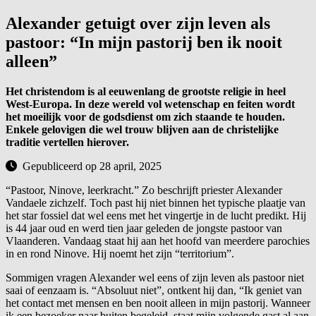
Alexander getuigt over zijn leven als
pastoor: “In mijn pastorij ben ik nooit
alleen”
Het christendom
is al eeuwenlang de grootste religie in heel
West-Europa. In deze wereld vol wetenschap en feiten wordt
het moeilijk voor de godsdienst om zich staande te houden.
Enkele gelovigen die wel trouw blijven aan de christelijke
traditie vertellen hierover.
Gepubliceerd op 28 april, 2025
“Pastoor, Ninove, leerkracht.” Zo beschrijft priester Alexander
Vandaele zichzelf. Toch past hij niet binnen het typische plaatje van
het star fossiel dat wel eens met het vingertje in de lucht predikt. Hij
is 44 jaar oud en werd tien jaar geleden de jongste pastoor van
Vlaanderen. Vandaag staat hij aan het hoofd van meerdere parochies
in en rond Ninove. Hij noemt het zijn “territorium”.
Sommigen vragen Alexander wel eens of zijn leven als pastoor niet
saai of eenzaam is. “Absoluut niet”, ontkent hij dan, “Ik geniet van
het contact met mensen en ben nooit alleen in mijn pastorij. Wanneer
ik een bezoeker naar buiten begeleid, staat mijn volgende gast al aan