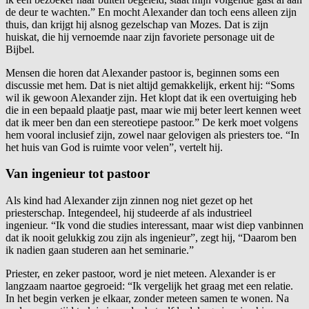
de deur te wachten.” En mocht Alexander dan toch eens alleen zijn
thuis, dan krijgt hij alsnog gezelschap van Mozes. Dat is zijn
huiskat, die hij vernoemde naar zijn favoriete personage uit de
Bijbel.
Mensen die horen dat Alexander pastoor is, beginnen soms een
discussie met hem. Dat is niet altijd gemakkelijk, erkent hij: “Soms
wil ik gewoon Alexander zijn. Het klopt dat ik een overtuiging heb
die in een bepaald plaatje past, maar wie mij beter leert kennen weet
dat ik meer ben dan een stereotiepe pastoor.” De kerk moet volgens
hem vooral inclusief zijn, zowel naar gelovigen als priesters toe. “In
het huis van God is ruimte voor velen”, vertelt hij.
Van ingenieur tot pastoor
Als kind had Alexander zijn zinnen nog niet gezet op het
priesterschap. Integendeel, hij studeerde af als industrieel
ingenieur. “Ik vond die studies interessant, maar wist diep vanbinnen
dat ik nooit gelukkig zou zijn als ingenieur”, zegt hij, “Daarom ben
ik nadien gaan studeren aan het seminarie.”
Priester, en zeker pastoor, word je niet meteen. Alexander is er
langzaam naartoe gegroeid: “Ik vergelijk het graag met een relatie.
In het begin verken je elkaar, zonder meteen samen te wonen. Na