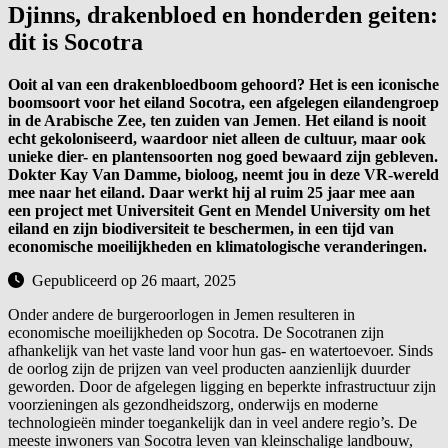
Djinns, drakenbloed en honderden geiten:
dit is Socotra
Ooit al van een drakenbloedboom gehoord? Het is een iconische
boomsoort voor het eiland Socotra,
een afgelegen eilandengroep
in de Arabische Zee, ten zuiden van Jemen
.
Het eiland is nooit
echt gekoloniseerd, waardoor niet alleen de cultuur, maar ook
unieke dier- en plantensoorten nog goed bewaard zijn gebleven.
Dokter Kay Van Damme, bioloog, neemt jou in deze VR-wereld
mee naar het eiland. Daar werkt hij al ruim 25 jaar mee aan
een project met Universiteit Gent en Mendel University
om het
eiland en zijn biodiversiteit te beschermen, in een tijd van
economische moeilijkheden en klimatologische veranderingen.
Gepubliceerd op 26 maart, 2025
Onder andere de burgeroorlogen in Jemen resulteren in
economische moeilijkheden op Socotra. De Socotranen zijn
afhankelijk van het vaste land voor hun gas- en watertoevoer. Sinds
de oorlog zijn de prijzen van veel producten aanzienlijk duurder
geworden. Door de afgelegen ligging en beperkte infrastructuur zijn
voorzieningen als gezondheidszorg, onderwijs en moderne
technologieën minder toegankelijk dan in veel andere regio’s. De
meeste inwoners van Socotra leven van kleinschalige landbouw,