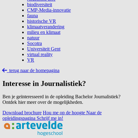
biodiversiteit
CMP-Media-innovatie
fauna
historische VR
klimaatverandering
milieu en klimaat
natuur
Socotra
Universiteit Gent
virtual reality
VR
terug naar de homepagina
Interesse in Journalistiek?
Ben je geïnteresseerd in de opleiding Bachelor Journalistiek?
Ontdek hier meer over de mogelijkheden.
Download brochure
Hou me op de hoogte
Naar de
opleidingspagina
Schrijf me in!
Footer