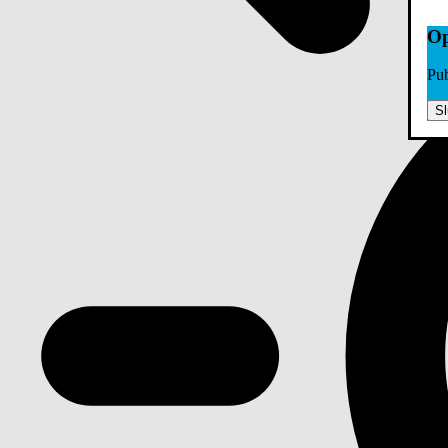
Op
Pub
Sl