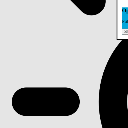
Op
Pub
Sl