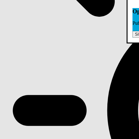
Op
Pub
Sl