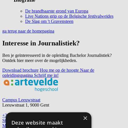
De brandbaarste grond van Europa
Live Nations grip op de Belgische festivalweides
De Slag om 't Gravensteen
ga terug naar de homepagina
Interesse in Journalistiek?
Ben je geïnteresseerd in de opleiding Bachelor Journalistiek?
Ontdek hier meer over de mogelijkheden.
Download brochure
Hou me op de hoogte
Naar de
opleidingspagina
Schrijf me in!
Footer
Campus Leeuwstraat
Leeuwstraat 1, 9000 Gent
+32 9 234 72 00
×
Stuur een e-mail
Deze website maakt
Meld een technisch probleem