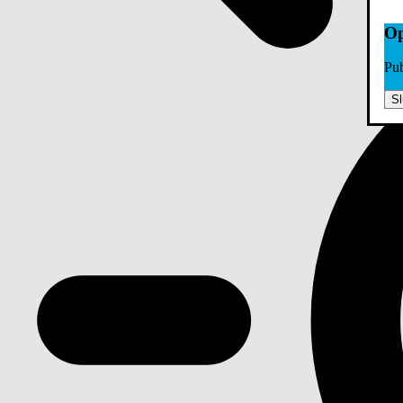
Op
Pub
Sl