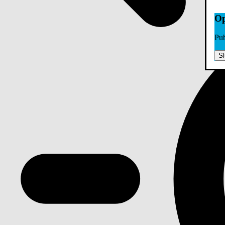
Op
Pub
Sl