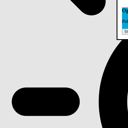
Op
Pub
Sl