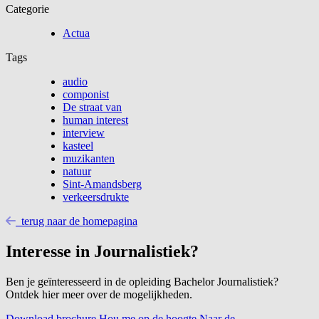
Categorie
Actua
Tags
audio
componist
De straat van
human interest
interview
kasteel
muzikanten
natuur
Sint-Amandsberg
verkeersdrukte
terug naar de homepagina
Interesse in Journalistiek?
Ben je geïnteresseerd in de opleiding Bachelor Journalistiek?
Ontdek hier meer over de mogelijkheden.
Download brochure
Hou me op de hoogte
Naar de