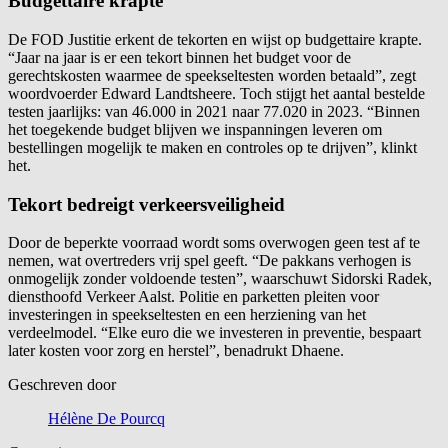
Budgettaire krapte
De FOD Justitie erkent de tekorten en wijst op budgettaire krapte.
“Jaar na jaar is er een tekort binnen het budget voor de
gerechtskosten waarmee de speekseltesten worden betaald”, zegt
woordvoerder Edward Landtsheere. Toch stijgt het aantal bestelde
testen jaarlijks: van 46.000 in 2021 naar 77.020 in 2023. “Binnen
het toegekende budget blijven we inspanningen leveren om
bestellingen mogelijk te maken en controles op te drijven”, klinkt
het.
Tekort bedreigt verkeersveiligheid
Door de beperkte voorraad wordt soms overwogen geen test af te
nemen, wat overtreders vrij spel geeft. “De pakkans verhogen is
onmogelijk zonder voldoende testen”, waarschuwt Sidorski Radek,
diensthoofd Verkeer Aalst. Politie en parketten pleiten voor
investeringen in speekseltesten en een herziening van het
verdeelmodel. “Elke euro die we investeren in preventie, bespaart
later kosten voor zorg en herstel”, benadrukt Dhaene.
Geschreven door
Hélène De Pourcq