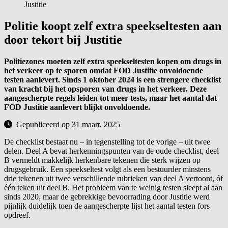
Justitie
Politie koopt zelf extra speekseltesten aan
door tekort bij Justitie
Politiezones moeten zelf extra speekseltesten kopen om drugs in
het verkeer op te sporen omdat FOD Justitie onvoldoende
testen aanlevert. Sinds 1 oktober 2024 is een strengere checklist
van kracht bij het opsporen van drugs in het verkeer. Deze
aangescherpte regels leiden tot meer tests, maar het aantal dat
FOD Justitie aanlevert blijkt onvoldoende.
Gepubliceerd op 31 maart, 2025
De checklist bestaat nu – in tegenstelling tot de vorige – uit twee
delen. Deel A bevat herkenningspunten van de oude checklist, deel
B vermeldt makkelijk herkenbare tekenen die sterk wijzen op
drugsgebruik. Een speekseltest volgt als een bestuurder minstens
drie tekenen uit twee verschillende rubrieken van deel A vertoont, óf
één teken uit deel B. Het probleem van te weinig testen sleept al aan
sinds 2020, maar de gebrekkige bevoorrading door Justitie werd
pijnlijk duidelijk toen de aangescherpte lijst het aantal testen fors
opdreef.