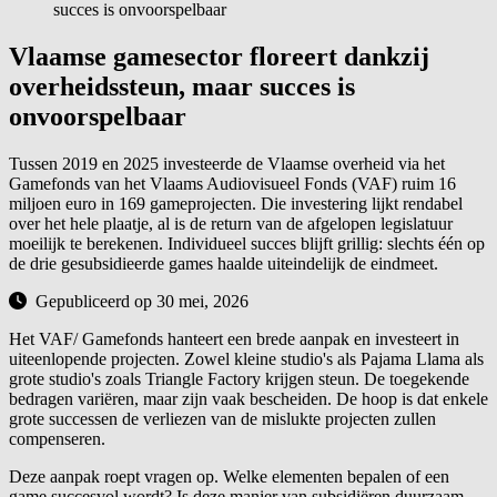
succes is onvoorspelbaar
Vlaamse gamesector floreert dankzij
overheidssteun, maar succes is
onvoorspelbaar
Tussen 2019 en 2025 investeerde de Vlaamse overheid via het
Gamefonds van het Vlaams Audiovisueel Fonds (VAF) ruim 16
miljoen euro in 169 gameprojecten. Die investering lijkt rendabel
over het hele plaatje, al is de return van de afgelopen legislatuur
moeilijk te berekenen. Individueel succes blijft grillig: slechts één op
de drie gesubsidieerde games haalde uiteindelijk de eindmeet.
Gepubliceerd op 30 mei, 2026
Het VAF/ Gamefonds hanteert een brede aanpak en investeert in
uiteenlopende projecten. Zowel kleine studio's als Pajama Llama als
grote studio's zoals Triangle Factory krijgen steun. De toegekende
bedragen variëren, maar zijn vaak bescheiden. De hoop is dat enkele
grote successen de verliezen van de mislukte projecten zullen
compenseren.
Deze aanpak roept vragen op. Welke elementen bepalen of een
game succesvol wordt? Is deze manier van subsidiëren duurzaam,