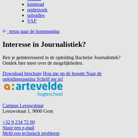
longread
onderzoek
subsidies
VAF
terug naar de homepagina
Interesse in Journalistiek?
Ben je geïnteresseerd in de opleiding Bachelor Journalistiek?
Ontdek hier meer over de mogelijkheden.
Download brochure
Hou me op de hoogte
Naar de
opleidingspagina
Schrijf me in!
Footer
Campus Leeuwstraat
Leeuwstraat 1, 9000 Gent
+32 9 234 72 00
Stuur een e-mail
Meld een technisch probleem