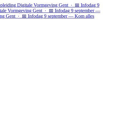
leiding Digitale Vormgeving Gent · 📅 Infodag 9
tale Vormgeving Gent ·
📅 Infodag 9 september —
ing Gent · 📅 Infodag 9 september — Kom alles