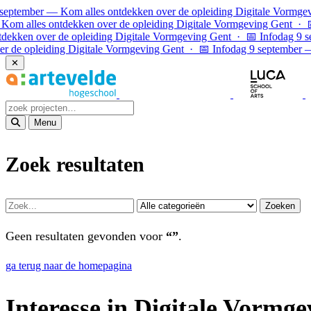
Ga naar inhoud
september — Kom alles ontdekken over de opleiding Digitale Vormgev
om alles ontdekken over de opleiding Digitale Vormgeving Gent · 
dekken over de opleiding Digitale Vormgeving Gent · 📅 Infodag 9 s
r de opleiding Digitale Vormgeving Gent · 📅 Infodag 9 september —
✕
Menu
Zoek resultaten
Zoeken
Geen resultaten gevonden voor
“”
.
ga terug naar de homepagina
Interesse in Digitale Vormge