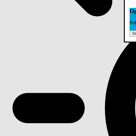
Op
Pub
Sl