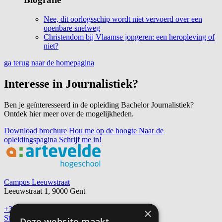
Nee, dit oorlogsschip wordt niet vervoerd over een
openbare snelweg
Christendom bij Vlaamse jongeren: een heropleving of
niet?
ga terug naar de homepagina
Interesse in Journalistiek?
Ben je geïnteresseerd in de opleiding Bachelor Journalistiek?
Ontdek hier meer over de mogelijkheden.
Download brochure
Hou me op de hoogte
Naar de
opleidingspagina
Schrijf me in!
Footer
Campus Leeuwstraat
Leeuwstraat 1, 9000 Gent
+32 9 234 72 00
×
Stuur een e-mail
Deze website maakt